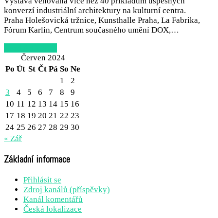
Výstava věnovaná více než 40 příkladům úspěšných
konverzí industriální architektury na kulturní centra.
Praha Holešovická tržnice, Kunsthalle Praha, La Fabrika,
Fórum Karlín, Centrum současného umění DOX,…
Read Article →
Červen 2024
Po
Út
St
Čt
Pá
So
Ne
1
2
3
4
5
6
7
8
9
10
11
12
13
14
15
16
17
18
19
20
21
22
23
24
25
26
27
28
29
30
« Zář
Základní informace
Přihlásit se
Zdroj kanálů (příspěvky)
Kanál komentářů
Česká lokalizace