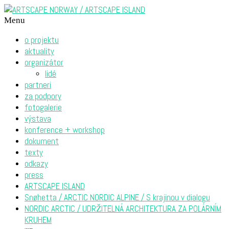
Menu
o projektu
aktuality
organizátor
lidé
partneri
za podpory
fotogalerie
výstava
konference + workshop
dokument
texty
odkazy
press
ARTSCAPE ISLAND
Snøhetta / ARCTIC NORDIC ALPINE / S krajinou v dialogu
NORDIC ARCTIC / UDRŽITELNÁ ARCHITEKTURA ZA POLÁRNÍM
KRUHEM